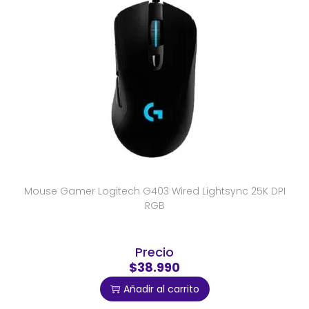
Mouse Gamer Logitech G403 Wired Lightsync 25K DPI
RGB
Precio
$38.990
Añadir al carrito