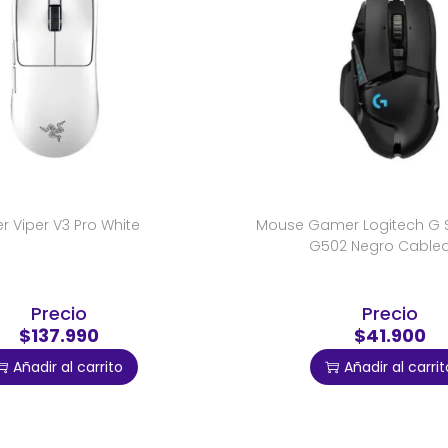
 Viper V3 Pro White
Mouse Gamer Logitech G S
G502 Negro Cable
Precio
Precio
$137.990
$41.900
Añadir al carrito
Añadir al carrit