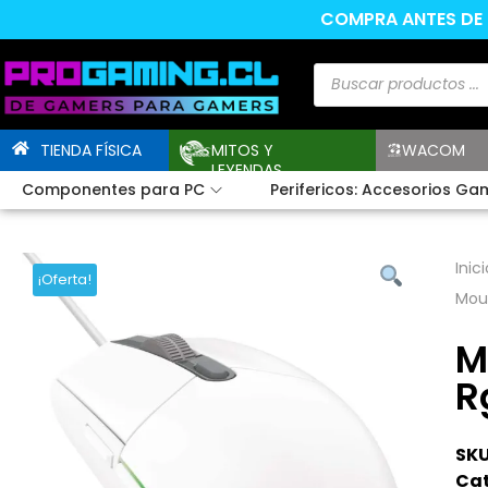
COMPRA ANTES DE L
TIENDA FÍSICA
MITOS Y
WACOM
LEYENDAS
Componentes para PC
Perifericos: Accesorios Ga
Inici
¡Oferta!
Mou
M
R
SKU
Cat