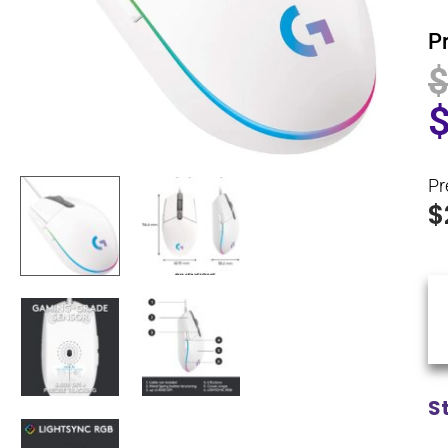
P
Pr
$
S