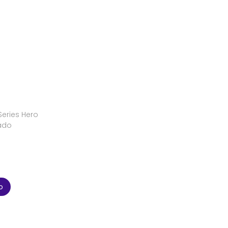
eries Hero
ado
o