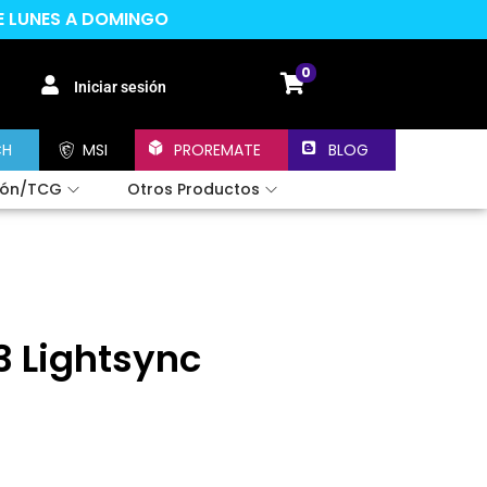
DE LUNES A DOMINGO
0
Iniciar sesión
CH
MSI
PROREMATE
BLOG
ión/TCG
Otros Productos
 Lightsync