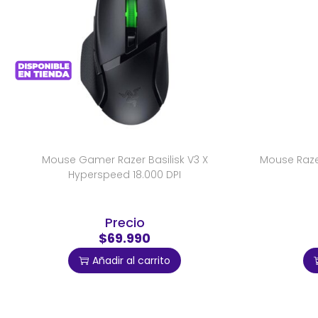
Mouse Gamer Razer Basilisk V3 X
Mouse Razer
Hyperspeed 18.000 DPI
Precio
$69.990
Añadir al carrito