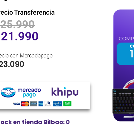
recio Transferencia
$
25.990
$
21.990
ecio con Mercadopago
23.090
tock en tienda Bilbao: 0