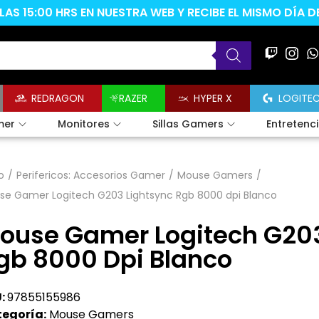
AS 15:00 HRS EN NUESTRA WEB Y RECIBE EL MISMO DÍA 
REDRAGON
RAZER
HYPER X
LOGITE
mer
Monitores
Sillas Gamers
Entretenc
o
/
Perifericos: Accesorios Gamer
/
Mouse Gamers
/
se Gamer Logitech G203 Lightsync Rgb 8000 dpi Blanco
ouse Gamer Logitech G203
gb 8000 Dpi Blanco
:
97855155986
egoría:
Mouse Gamers