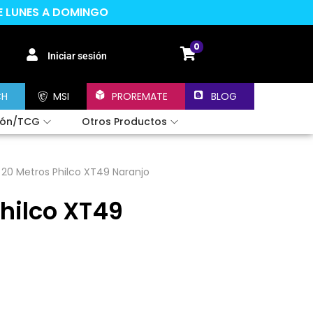
DE LUNES A DOMINGO
0
Iniciar sesión
CH
MSI
PROREMATE
BLOG
ión/TCG
Otros Productos
 20 Metros Philco XT49 Naranjo
hilco XT49