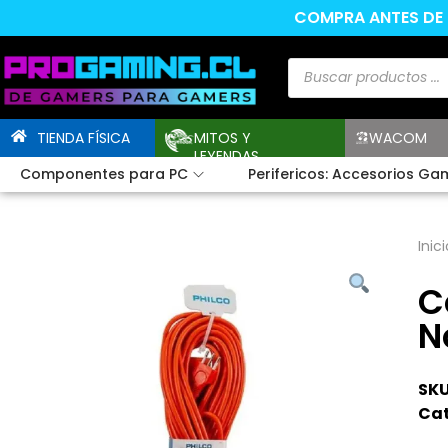
COMPRA ANTES DE L
TIENDA FÍSICA
MITOS Y
WACOM
LEYENDAS
Componentes para PC
Perifericos: Accesorios Ga
Inici
C
N
SKU
Cat