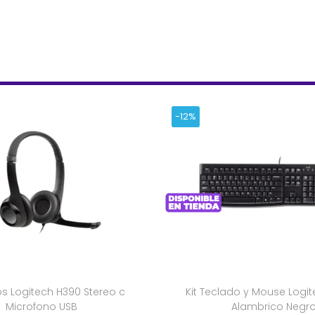
-12%
s Logitech H390 Stereo c
Kit Teclado y Mouse Logi
Microfono USB
Alambrico Negr