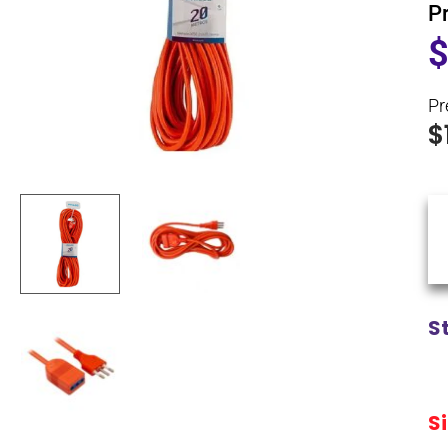
P
Pr
$
S
S