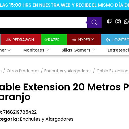
AS 15:00 HRS EN NUESTRA WEB Y RECIBE EL MISMO DÍA 
REDRAGON
RAZER
HYPER X
LOGITE
mer
Monitores
Sillas Gamers
Entretenc
o
/
Otros Productos
/
Enchufes y Alargadores
/
Cable Extension
able Extension 20 Metros P
aranjo
:
7168219785422
egoría:
Enchufes y Alargadores