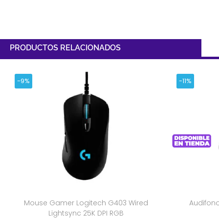
PRODUCTOS RELACIONADOS
-9%
-11%
Mouse Gamer Logitech G403 Wired
Audifono
Lightsync 25K DPI RGB