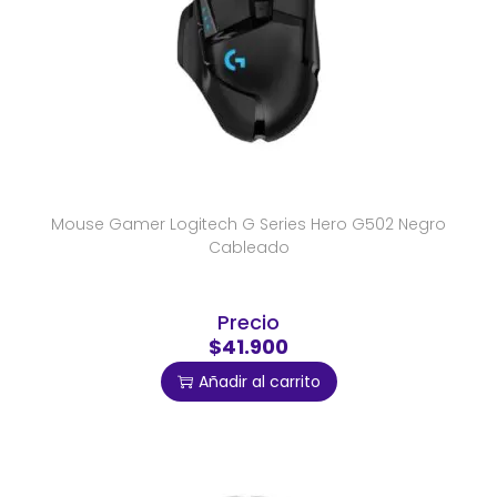
Mouse Gamer Logitech G Series Hero G502 Negro
Cableado
Precio
$41.900
Añadir al carrito