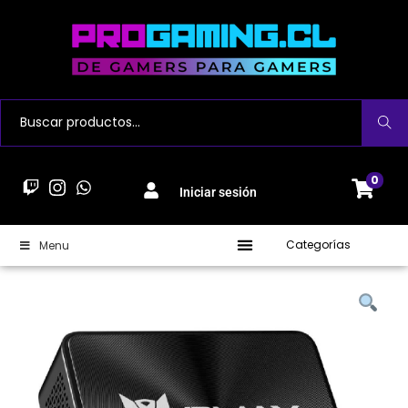
Buscar
0
Iniciar sesión
Categorías
Menu