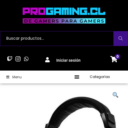
Buscar
0
Iniciar sesión
Categorías
Menu