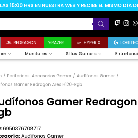
AS 15:00 HRS EN NUESTRA WEB Y RECIBE EL MISMO DÍA 
REDRAGON
RAZER
HYPER X
LOGITE
mer
Monitores
Sillas Gamers
Entretenc
o
/
Perifericos: Accesorios Gamer
/
Audífonos Gamer
/
ífonos Gamer Redragon Ares H120-Rgb
udífonos Gamer Redragon 
gb
:
6950376708717
egoría:
Audífonos Gamer