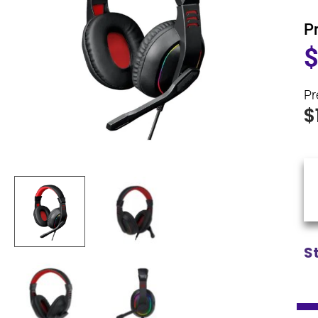
P
Pr
$
S