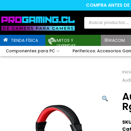
COMPRA ANTES DE L
TIENDA FÍSICA
MITOS Y
WACOM
LEYENDAS
Componentes para PC
Perifericos: Accesorios Ga
Inici
Aud
A
R
SKU
Cat