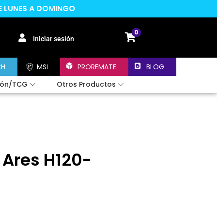
DE LUNES A DOMINGO
0
Iniciar sesión
CH
MSI
PROREMATE
BLOG
ión/TCG
Otros Productos
Ares H120-