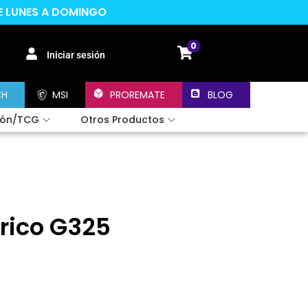
DE LUNES A DOMINGO
0
Iniciar sesión
CH
MSI
PROREMATE
BLOG
ión/TCG
Otros Productos
rico G325