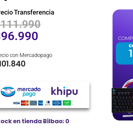
recio Transferencia
$
111.990
$
96.990
ecio con Mercadopago
101.840
tock en tienda Bilbao: 0