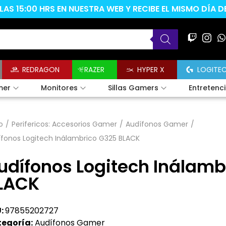
AS 15:00 HRS EN NUESTRA WEB Y RECIBE EL MISMO DÍA 
REDRAGON
RAZER
HYPER X
LOGITE
mer
Monitores
Sillas Gamers
Entretenc
o
/
Perifericos: Accesorios Gamer
/
Audífonos Gamer
/
fonos Logitech Inálambrico G325 BLACK
udífonos Logitech Inálamb
LACK
:
97855202727
egoría:
Audífonos Gamer