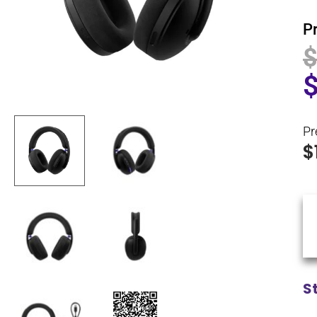
P
Pr
$
S