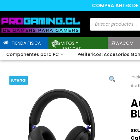
COMPRA ANTES DE L
TIENDA FÍSICA
MITOS Y
WACOM
LEYENDAS
Componentes para PC
Perifericos: Accesorios Ga
Inici
¡Oferta!
Audí
A
B
SKU
Cat