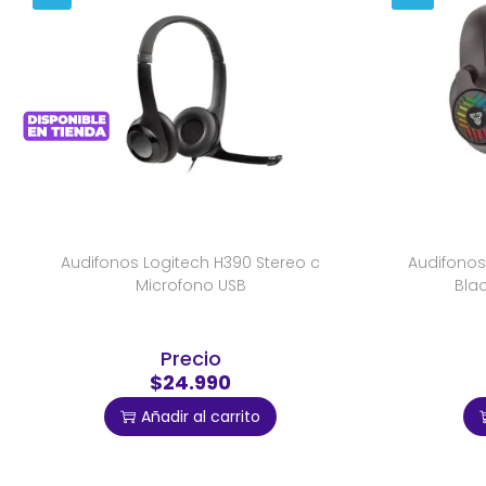
Audifonos Logitech H390 Stereo c
Audifonos
Microfono USB
Blac
Precio
$24.990
Añadir al carrito