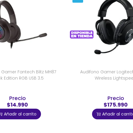
 Gamer Fantech Blitz MH87
Audifono Gamer Logitech
k Edition RGB USB 3.5
Wireless Lightspe
Precio
Precio
$14.990
$175.990
Añadir al carrito
Añadir al carrit