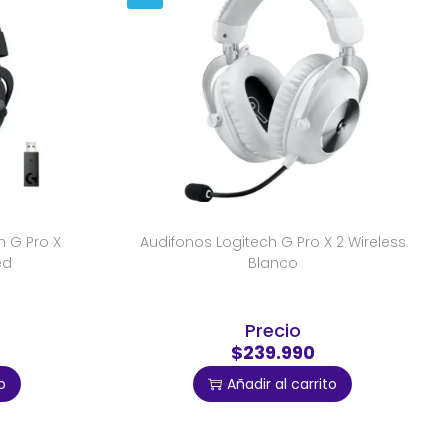
 G Pro X
Audifonos Logitech G Pro X 2 Wireless
ed
Blanco
Precio
$239.990
o
Añadir al carrito