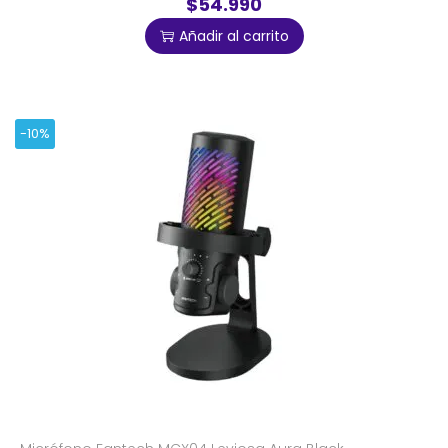
$54.990
Añadir al carrito
-10%