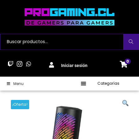
Buscar
0
Iniciar sesión
Categorías
Menu
¡Oferta!