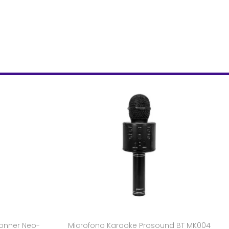
onner Neo-
Microfono Karaoke Prosound BT MK004