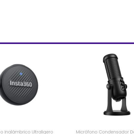
o Inalámbrico Ultraligero
Micrófono Condensador D