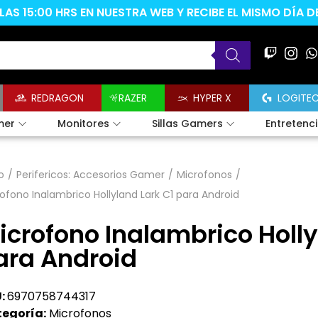
AS 15:00 HRS EN NUESTRA WEB Y RECIBE EL MISMO DÍA 
REDRAGON
RAZER
HYPER X
LOGITE
mer
Monitores
Sillas Gamers
Entretenc
o
/
Perifericos: Accesorios Gamer
/
Microfonos
/
ofono Inalambrico Hollyland Lark C1 para Android
icrofono Inalambrico Holly
ara Android
:
6970758744317
egoría:
Microfonos