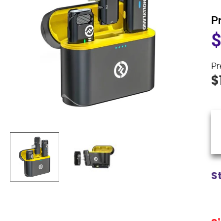
P
Pr
$
S