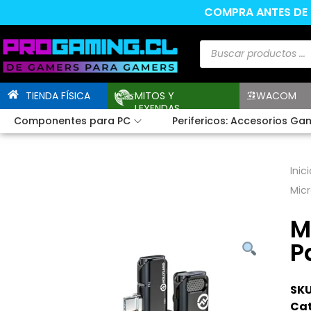
COMPRA ANTES DE L
TIENDA FÍSICA
MITOS Y
WACOM
LEYENDAS
Componentes para PC
Perifericos: Accesorios Ga
Inici
Micr
M
P
SKU
Cat