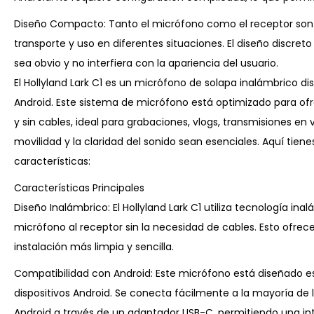
Diseño Compacto: Tanto el micrófono como el receptor son c
transporte y uso en diferentes situaciones. El diseño discre
sea obvio y no interfiera con la apariencia del usuario.
El Hollyland Lark C1 es un micrófono de solapa inalámbrico d
Android. Este sistema de micrófono está optimizado para ofr
y sin cables, ideal para grabaciones, vlogs, transmisiones en 
movilidad y la claridad del sonido sean esenciales. Aquí tien
características:
Características Principales
Diseño Inalámbrico: El Hollyland Lark C1 utiliza tecnología ina
micrófono al receptor sin la necesidad de cables. Esto ofre
instalación más limpia y sencilla.
Compatibilidad con Android: Este micrófono está diseñado 
dispositivos Android. Se conecta fácilmente a la mayoría de l
Android a través de un adaptador USB-C, permitiendo una inte