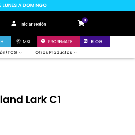
DE LUNES A DOMINGO
0
Iniciar sesión
CH
MSI
PROREMATE
BLOG
ión/TCG
Otros Productos
land Lark C1