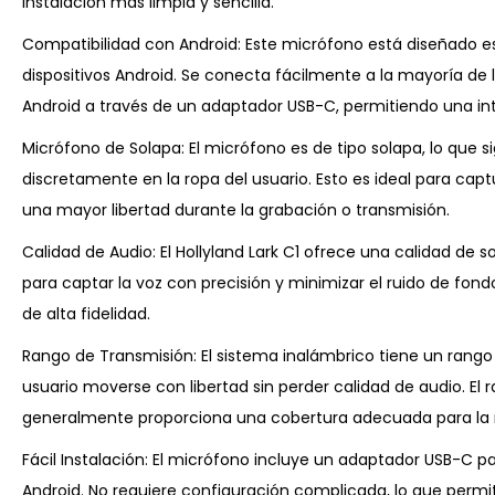
instalación más limpia y sencilla.
Compatibilidad con Android: Este micrófono está diseñado 
dispositivos Android. Se conecta fácilmente a la mayoría de l
Android a través de un adaptador USB-C, permitiendo una inte
Micrófono de Solapa: El micrófono es de tipo solapa, lo que s
discretamente en la ropa del usuario. Esto es ideal para cap
una mayor libertad durante la grabación o transmisión.
Calidad de Audio: El Hollyland Lark C1 ofrece una calidad de s
para captar la voz con precisión y minimizar el ruido de fon
de alta fidelidad.
Rango de Transmisión: El sistema inalámbrico tiene un rango
usuario moverse con libertad sin perder calidad de audio. El 
generalmente proporciona una cobertura adecuada para la m
Fácil Instalación: El micrófono incluye un adaptador USB-C pa
Android. No requiere configuración complicada, lo que permit