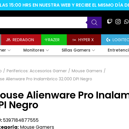
AS 15:00 HRS EN NUESTRA WEB Y RECIBE EL MISMO DÍA 
REDRAGON
RAZER
HYPER X
LOGITE
mer
Monitores
Sillas Gamers
Entretenc
o
/
Perifericos: Accesorios Gamer
/
Mouse Gamers
/
e Alienware Pro Inalambrico 32.000 DPI Negro
ouse Alienware Pro Inalam
PI Negro
:
5397184877555
egoría:
Mouse Gamers