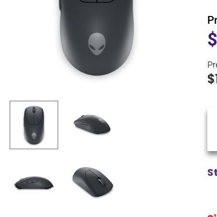
P
Pr
$
S