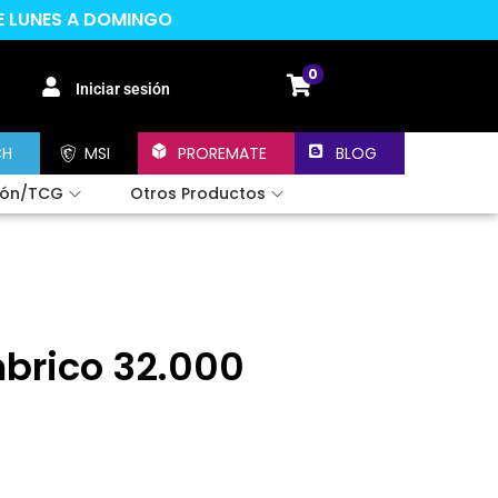
DE LUNES A DOMINGO
0
Iniciar sesión
CH
MSI
PROREMATE
BLOG
ión/TCG
Otros Productos
brico 32.000