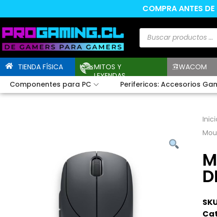
COMPRA ANTES DE L
TIENDA FÍSICA
MITOS Y
WACOM
LEYENDAS
Componentes para PC
Perifericos: Accesorios Ga
Inici
Mous
M
D
SKU
Cat