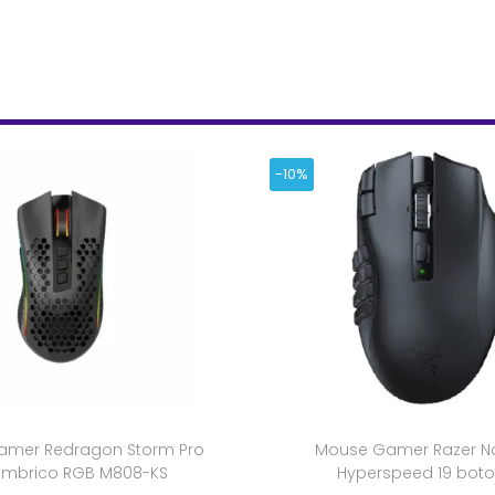
-10%
mer Redragon Storm Pro
Mouse Gamer Razer N
ambrico RGB M808-KS
Hyperspeed 19 bot