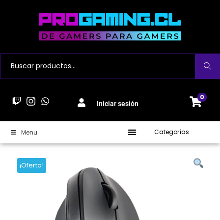
Buscar
0
Iniciar sesión
Categorías
Menu
¡Oferta!