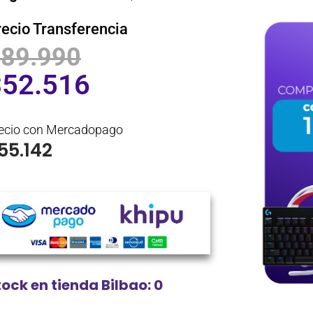
recio Transferencia
$
89.990
$
52.516
ecio con Mercadopago
55.142
tock en tienda Bilbao: 0