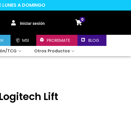
DE LUNES A DOMINGO
0
Iniciar sesión
CH
MSI
PROREMATE
BLOG
ión/TCG
Otros Productos
ogitech Lift