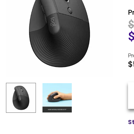
P
Pr
$
S