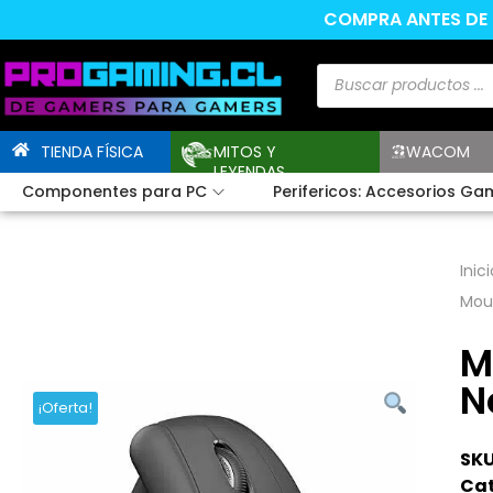
COMPRA ANTES DE L
TIENDA FÍSICA
MITOS Y
WACOM
LEYENDAS
Componentes para PC
Perifericos: Accesorios Ga
Inici
Mous
M
N
¡Oferta!
SKU
Cat