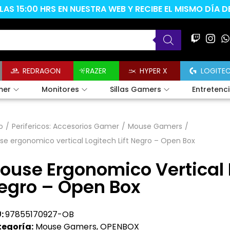
AS 15:00 HRS EN NUESTRA WEB Y RECIBE EL MISMO DÍA 
REDRAGON
RAZER
HYPER X
LOGITE
mer
Monitores
Sillas Gamers
Entretenc
o
/
Perifericos: Accesorios Gamer
/
Mouse Gamers
/
e ergonomico vertical Logitech Lift Negro – Open Box
ouse Ergonomico Vertical L
egro – Open Box
:
97855170927-OB
egoría:
Mouse Gamers
,
OPENBOX