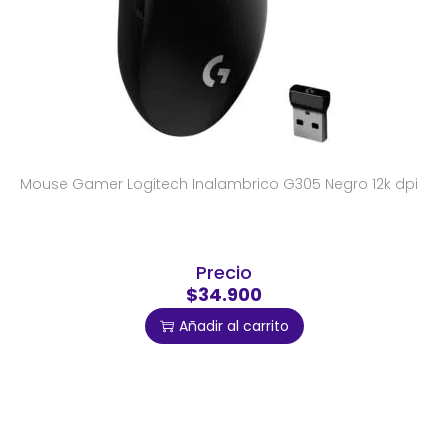
Mouse Gamer Logitech Inalambrico G305 Negro 12k dpi
Precio
$34.900
Añadir al carrito