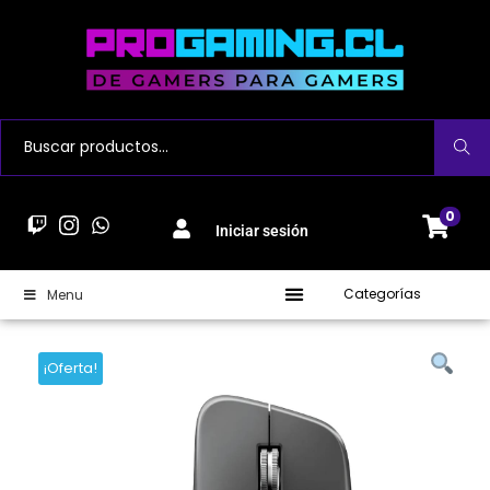
Buscar
0
Iniciar sesión
Categorías
Menu
¡Oferta!