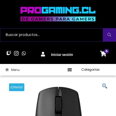
Buscar
0
Iniciar sesión
Categorías
Menu
¡Oferta!