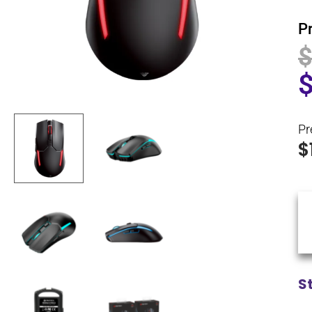
P
Pr
$
S