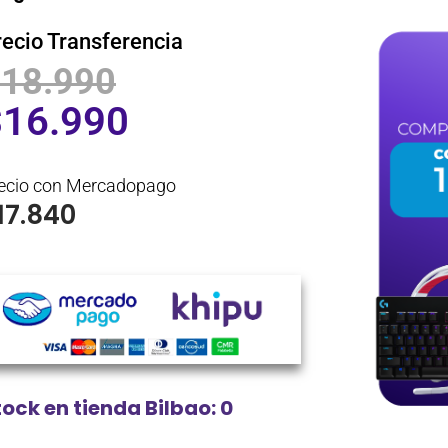
recio Transferencia
$
18.990
$
16.990
ecio con Mercadopago
17.840
tock en tienda Bilbao: 0