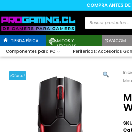
COMPRA ANTES DE L
TIENDA FÍSICA
MITOS Y
WACOM
LEYENDAS
Componentes para PC
Perifericos: Accesorios Ga
Inici
¡Oferta!
Mou
M
W
SKU
Cat