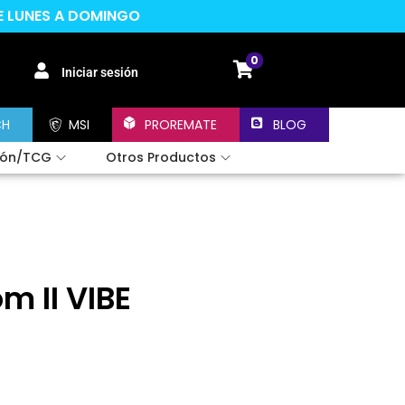
DE LUNES A DOMINGO
0
Iniciar sesión
CH
MSI
PROREMATE
BLOG
ión/TCG
Otros Productos
 II VIBE