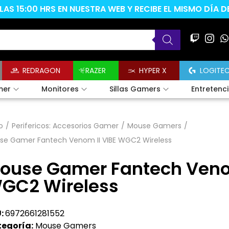
AS 15:00 HRS EN NUESTRA WEB Y RECIBE EL MISMO DÍA 
REDRAGON
RAZER
HYPER X
LOGITE
mer
Monitores
Sillas Gamers
Entretenc
o
/
Perifericos: Accesorios Gamer
/
Mouse Gamers
/
se Gamer Fantech Venom II VIBE WGC2 Wireless
ouse Gamer Fantech Venom
GC2 Wireless
:
6972661281552
egoría:
Mouse Gamers