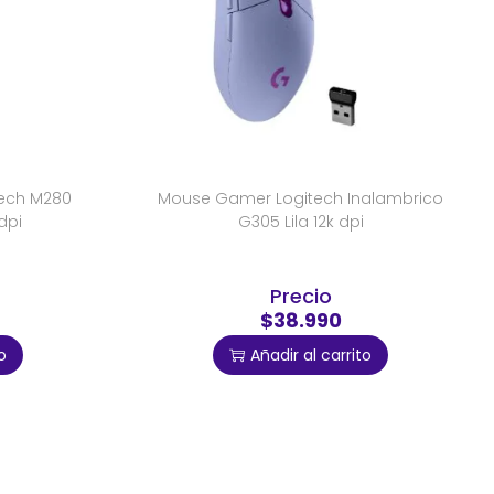
tech M280
Mouse Gamer Logitech Inalambrico
dpi
G305 Lila 12k dpi
Precio
$38.990
o
Añadir al carrito