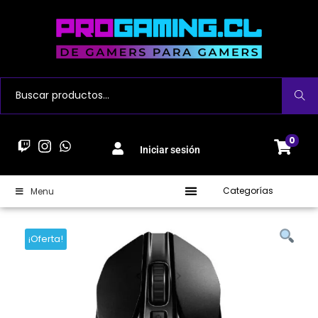
Buscar
0
Iniciar sesión
Categorías
Menu
¡Oferta!