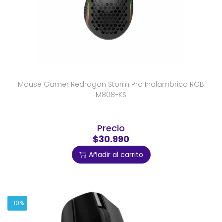
Mouse Gamer Redragon Storm Pro Inalambrico RGB
M808-KS
Precio
$30.990
Añadir al carrito
-10%