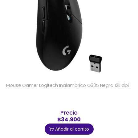
Mouse Gamer Logitech Inalambrico G305 Negro 12k dpi
Precio
$34.900
Añadir al carrito