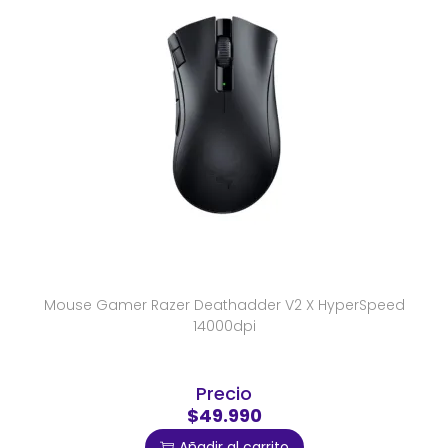
Mouse Gamer Razer Deathadder V2 X HyperSpeed
14000dpi
Precio
$49.990
Añadir al carrito