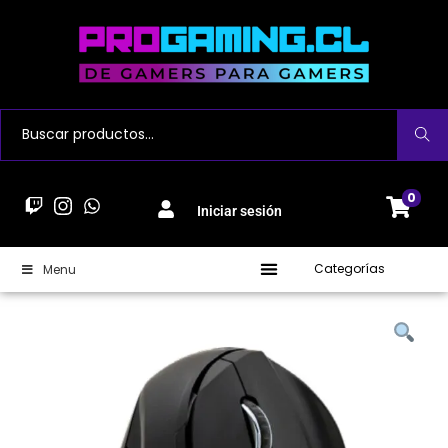
Buscar
0
Iniciar sesión
Categorías
Menu