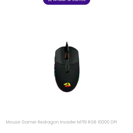
Mouse Gamer Redragon Invader M719 RGB 10000 DPI