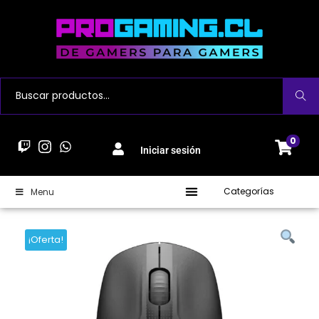
Buscar
0
Iniciar sesión
Categorías
Menu
¡Oferta!