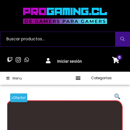
Buscar
0
Iniciar sesión
Categorías
Menu
¡Oferta!