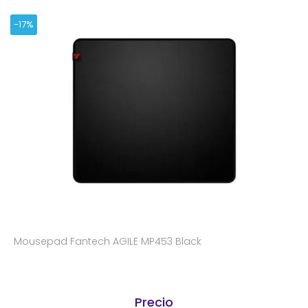
-17%
Mousepad Fantech AGILE MP453 Black
Precio