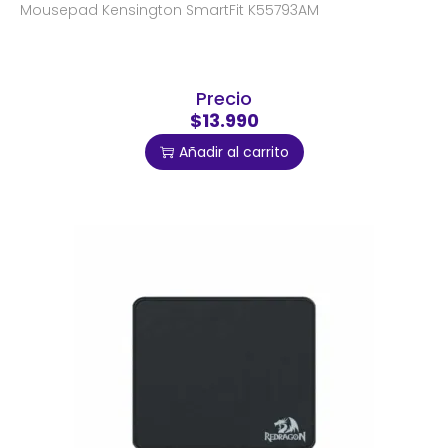
Mousepad Kensington SmartFit K55793AM
Precio
$13.990
Añadir al carrito