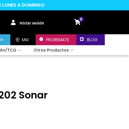
DE LUNES A DOMINGO
0
Iniciar sesión
CH
MSI
PROREMATE
BLOG
ión/TCG
Otros Productos
202 Sonar