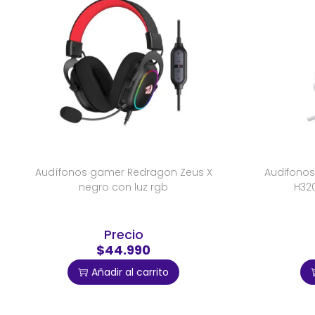
Audífonos gamer Redragon Zeus X
Audifono
negro con luz rgb
H320
Precio
$44.990
Añadir al carrito