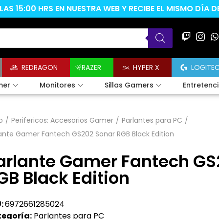
AS 15:00 HRS EN NUESTRA WEB Y RECIBE EL MISMO DÍA 
REDRAGON
RAZER
HYPER X
LOGITE
mer
Monitores
Sillas Gamers
Entretenc
o
/
Perifericos: Accesorios Gamer
/
Parlantes para PC
/
ante Gamer Fantech GS202 Sonar RGB Black Edition
arlante Gamer Fantech GS
GB Black Edition
:
6972661285024
egoría:
Parlantes para PC