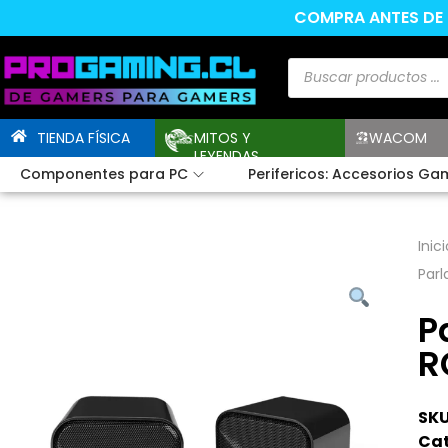
COMPRA ANTES DE L
TIENDA FÍSICA
MITOS Y
WACOM
LEYENDAS
Componentes para PC
Perifericos: Accesorios Ga
Inici
Parl
P
R
SKU
Cat