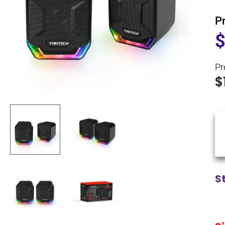
P
Pr
$
S