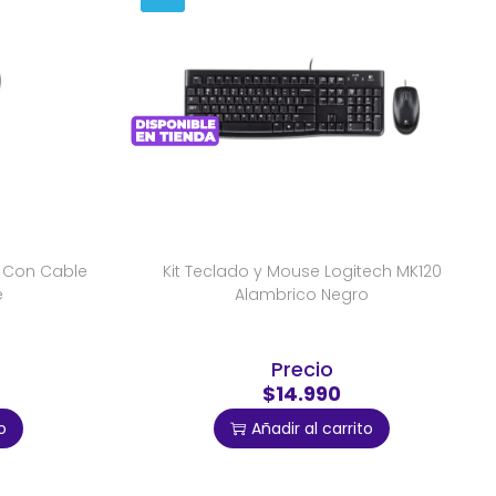
X Con Cable
Kit Teclado y Mouse Logitech MK120
e
Alambrico Negro
Precio
$14.990
o
Añadir al carrito