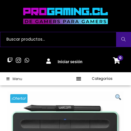
Buscar
0
Iniciar sesión
Categorías
Menu
¡Oferta!