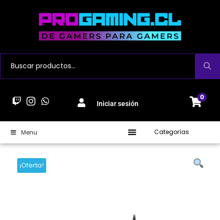
Buscar
0
Iniciar sesión
Categorías
Menu
¡Oferta!