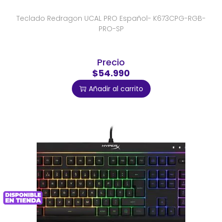
Teclado Redragon UCAL PRO Español- K673CPG-RGB-
PRO-SP
Precio
$54.990
Añadir al carrito