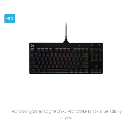
-9%
Teclado gamer Logitech G Pro QWERTY GX Blue Clicky
inglés