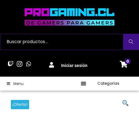
Buscar
0
Iniciar sesión
Categorías
Menu
¡Oferta!