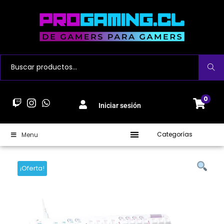
Buscar
0
Iniciar sesión
Categorías
Menu
¡Oferta!