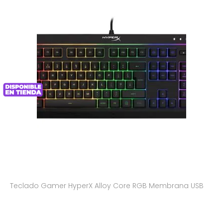
Teclado Gamer HyperX Alloy Core RGB Membrana USB