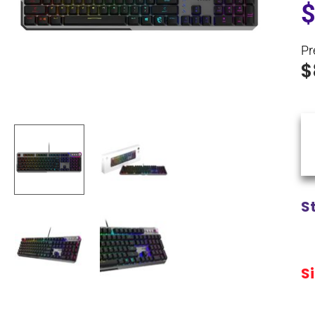
Pr
$
S
S