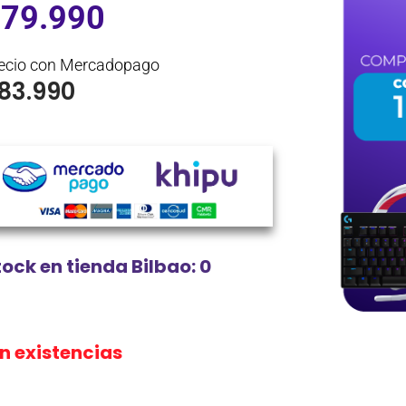
$
79.990
ecio con Mercadopago
83.990
tock en tienda Bilbao: 0
in existencias