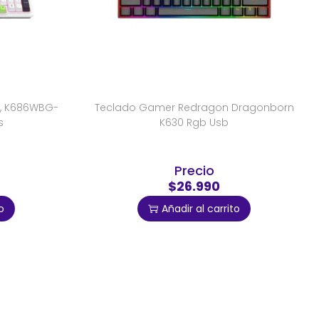
X, K686WBG-
Teclado Gamer Redragon Dragonborn
s
K630 Rgb Usb
Precio
$26.990
o
Añadir al carrito