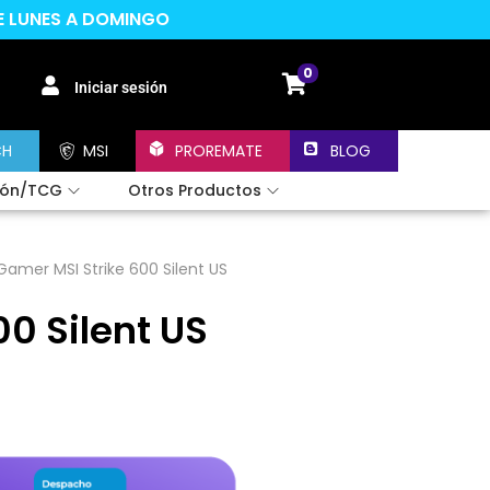
DE LUNES A DOMINGO
0
Iniciar sesión
CH
MSI
PROREMATE
BLOG
ión/TCG
Otros Productos
amer MSI Strike 600 Silent US
0 Silent US