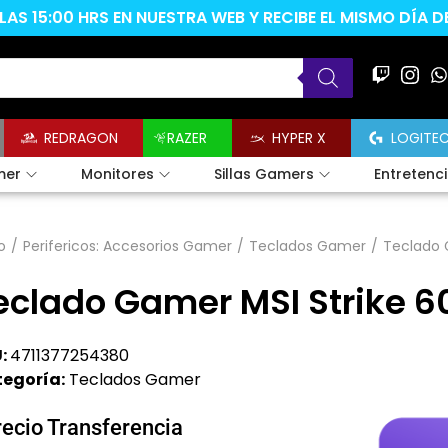
AS 15:00 HRS EN NUESTRA WEB Y RECIBE EL MISMO DÍA 
REDRAGON
RAZER
HYPER X
LOGITE
mer
Monitores
Sillas Gamers
Entretenc
o
/
Perifericos: Accesorios Gamer
/
Teclados Gamer
/
Teclado G
eclado Gamer MSI Strike 60
:
4711377254380
egoría:
Teclados Gamer
recio Transferencia