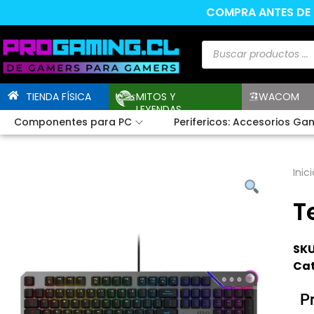
COMPRA ANTES DE L
TIENDA FÍSICA
MITOS Y
WACOM
LEYENDAS
Componentes para PC
Perifericos: Accesorios Ga
Inici
T
SKU
Cat
P