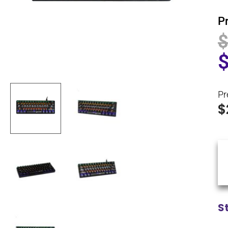
P
Pr
$
S