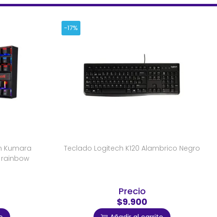
-17%
n Kumara
Teclado Logitech K120 Alambrico Negro
 rainbow
Precio
$9.900