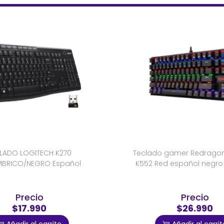
LADO LOGITECH K270
Teclado gamer Redrago
MBRICO/NEGRO Español
K552 Red español negro
Precio
Precio
$17.990
$26.990