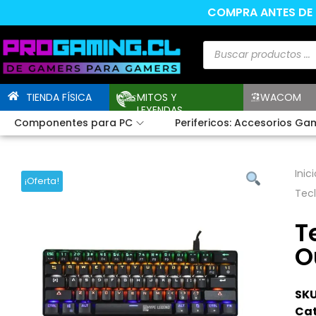
COMPRA ANTES DE L
TIENDA FÍSICA
MITOS Y
WACOM
LEYENDAS
Componentes para PC
Perifericos: Accesorios Ga
Inici
¡Oferta!
Tec
T
O
SKU
Cat