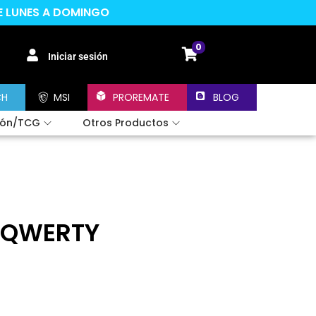
DE LUNES A DOMINGO
0
Iniciar sesión
CH
MSI
PROREMATE
BLOG
ión/TCG
Otros Productos
l QWERTY