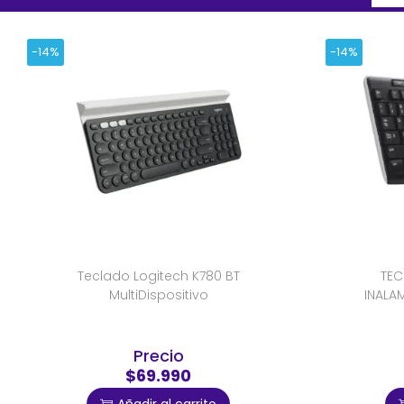
-14%
-14%
Teclado Logitech K780 BT
TEC
MultiDispositivo
INALA
Precio
$69.990