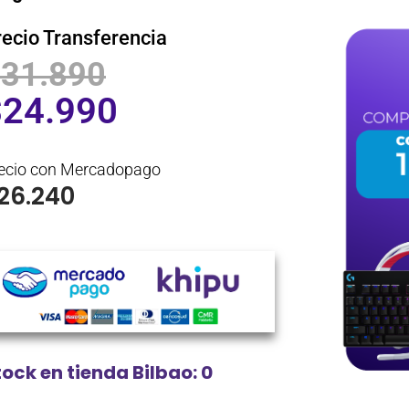
recio Transferencia
$
31.890
$
24.990
ecio con Mercadopago
26.240
tock en tienda Bilbao: 0