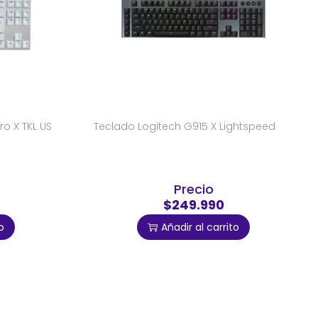
o X TKL US
Teclado Logitech G915 X Lightspeed
Precio
$249.990
o
Añadir al carrito