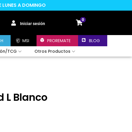
DE LUNES A DOMINGO
0
Iniciar sesión
CH
MSI
PROREMATE
BLOG
ión/TCG
Otros Productos
 L Blanco