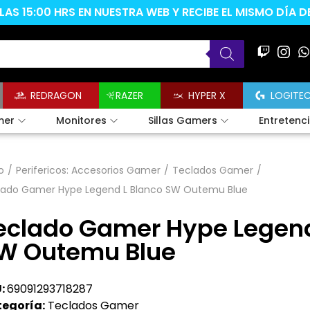
AS 15:00 HRS EN NUESTRA WEB Y RECIBE EL MISMO DÍA 
REDRAGON
RAZER
HYPER X
LOGITE
mer
Monitores
Sillas Gamers
Entretenc
o
/
Perifericos: Accesorios Gamer
/
Teclados Gamer
/
lado Gamer Hype Legend L Blanco SW Outemu Blue
eclado Gamer Hype Legend
W Outemu Blue
:
69091293718287
egoría:
Teclados Gamer