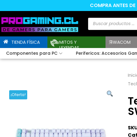
COMPRA ANTES DE L
TIENDA FÍSICA
MITOS Y
WACOM
LEYENDAS
Componentes para PC
Perifericos: Accesorios Ga
Inici
Tec
¡Oferta!
T
S
SKU
Cat