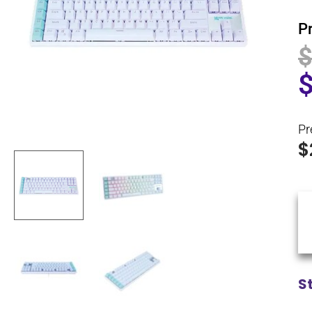
P
Pr
$
S