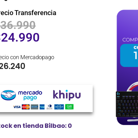
recio Transferencia
$
36.990
$
24.990
ecio con Mercadopago
26.240
tock en tienda Bilbao: 0