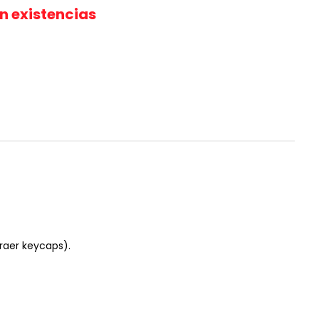
in existencias
raer keycaps).