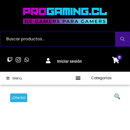
Buscar
0
Iniciar sesión
Categorías
Menu
¡Oferta!