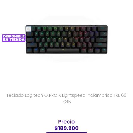
Teclado Logitech G PRO X Lightspeed Inalambrico TKL 60
RGB
Precio
$189.900