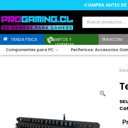
COMPRA ANTES DE L
TIENDA FÍSICA
MITOS Y
WACOM
LEYENDAS
Componentes para PC
Perifericos: Accesorios Ga
Inici
T
SKU
Cat
P