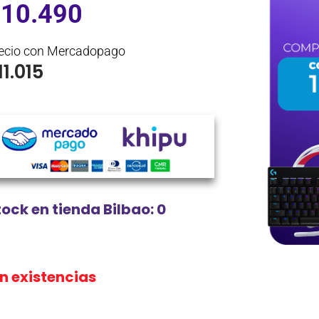
$
10.490
ecio con Mercadopago
11.015
tock en tienda Bilbao: 0
in existencias