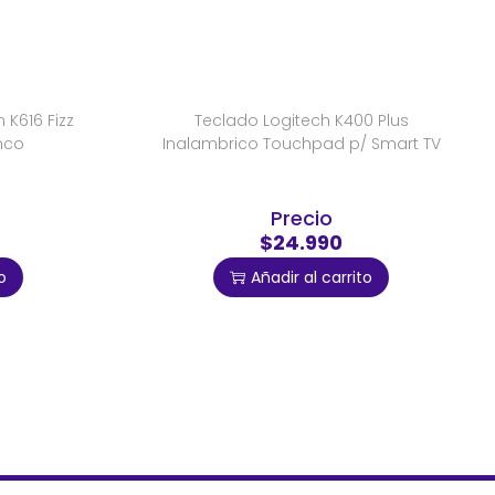
K616 Fizz
Teclado Logitech K400 Plus
nco
Inalambrico Touchpad p/ Smart TV
Precio
$24.990
o
Añadir al carrito