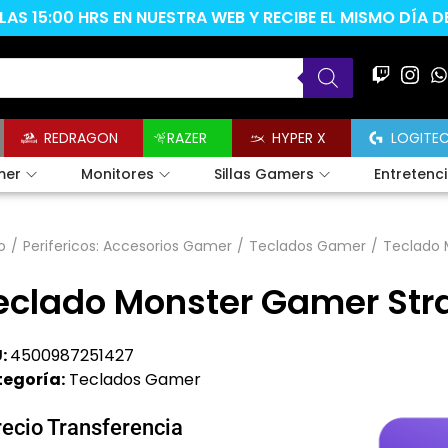
AS 15:00 HRS EN NUESTRA WEB Y RECIBE EL MISMO DÍA 
REDRAGON
RAZER
HYPER X
LOGITE
mer
Monitores
Sillas Gamers
Entretenc
o
/
Perifericos: Accesorios Gamer
/
Teclados Gamer
/
Teclado 
eclado Monster Gamer Stra
:
4500987251427
egoría:
Teclados Gamer
recio Transferencia