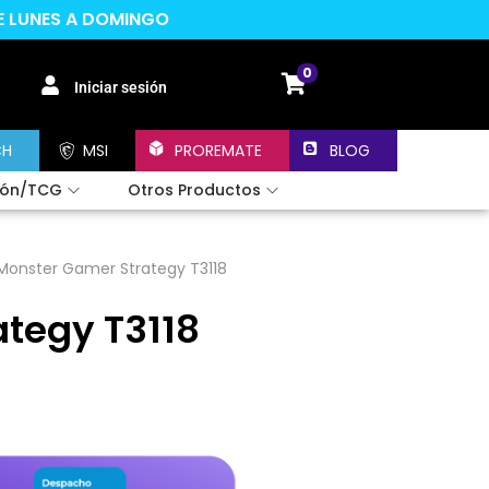
DE LUNES A DOMINGO
0
Iniciar sesión
CH
MSI
PROREMATE
BLOG
ión/TCG
Otros Productos
Monster Gamer Strategy T3118
tegy T3118