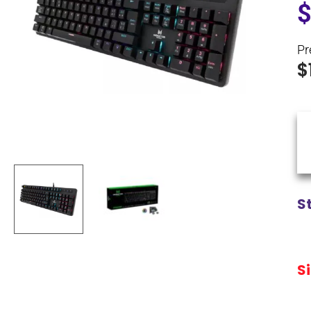
Pr
$
S
S