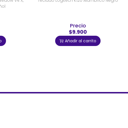
Widow V4 X,
Teclado Logitech K120 Alambrico Negro
ñol
Precio
$9.900
o
Añadir al carrito