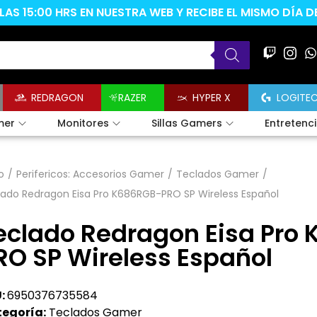
AS 15:00 HRS EN NUESTRA WEB Y RECIBE EL MISMO DÍA 
REDRAGON
RAZER
HYPER X
LOGITE
mer
Monitores
Sillas Gamers
Entretenc
o
/
Perifericos: Accesorios Gamer
/
Teclados Gamer
/
ado Redragon Eisa Pro K686RGB-PRO SP Wireless Español
eclado Redragon Eisa Pro
RO SP Wireless Español
:
6950376735584
egoría:
Teclados Gamer