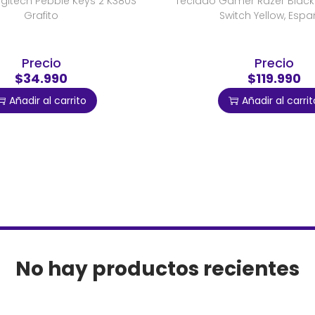
gitech Pebble Keys 2 K380S
Teclado Gamer Razer Black
Grafito
Switch Yellow, Espa
Precio
Precio
$34.990
$119.990
Añadir al carrito
Añadir al carrit
No hay productos recientes