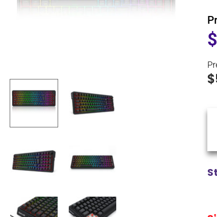
P
Pr
$
S