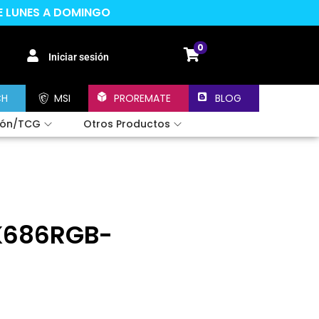
DE LUNES A DOMINGO
0
Iniciar sesión
CH
MSI
PROREMATE
BLOG
ión/TCG
Otros Productos
 K686RGB-