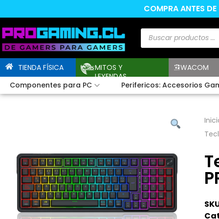
COMPRA ANTES DE L
TIENDA FÍSICA
MITOS Y
WACOM
LEYENDAS
Componentes para PC
Perifericos: Accesorios Ga
Inici
Tecl
T
P
SKU
Cat