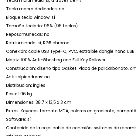
Tecla multimedia: sí, a través de FN
Tecla macro dedicadas: no
Bloque tecla window: sí
Tamaño teclado: 96% (98 teclas)
Reposamuñecas: no
Retriluminado: sí, RGB chroma
Conexión: cable USB Type-C, PVC, extraíble dongle nano USB 2
Matriz: 100% Anti-Ghosting con Full Key Rollover
Construcción: diseño tipo Gasket. Placa de policarbonato, a
Anti salpicaduras: no
Distribución: inglés
Peso: 1.06 kg
Dimensiones: 38,7 x 13,5 x 3 cm
Extras: Keycaps formato MDA, colores en gradiente, compat
Software: sí
Contenido de la caja: cable de conexión, switches de recambi