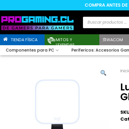
COMPRA ANTES DE L
TIENDA FÍSICA
MITOS Y
WACOM
LEYENDAS
Componentes para PC
Perifericos: Accesorios Ga
Inici
L
G
SKU
Cat