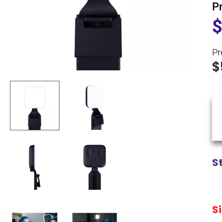
P
Pr
$
S
S