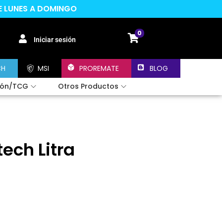
DE LUNES A DOMINGO
0
Iniciar sesión
CH
MSI
PROREMATE
BLOG
ión/TCG
Otros Productos
ech Litra