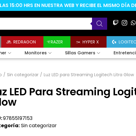
AS 15:00 HRS EN NUESTRA WEB Y RECIBE EL MISMO DÍA 
REDRAGON
RAZER
HYPER X
LOGITE
mer
Monitores
Sillas Gamers
Entretenc
o
/
Sin categorizar
/
Luz LED para Streaming Logitech Litra Glow
uz LED Para Streaming Logit
low
:
97855197153
egoría:
Sin categorizar