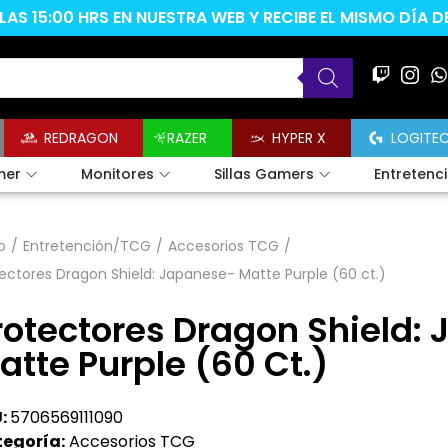
AS 15:00 HRS EN NUESTRA WEB Y RECIBE EL MISMO DÍA 
REDRAGON
RAZER
HYPER X
LOGITE
mer
Monitores
Sillas Gamers
Entretenc
o
/
Entretención/TCG
/
Accesorios TCG
/
ectores Dragon Shield: Japanese- Matte Purple (60 ct.)
rotectores Dragon Shield:
atte Purple (60 Ct.)
:
5706569111090
egoría:
Accesorios TCG