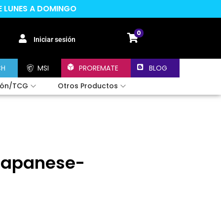
DE LUNES A DOMINGO
0
Iniciar sesión
CH
MSI
PROREMATE
BLOG
ión/TCG
Otros Productos
 Japanese-