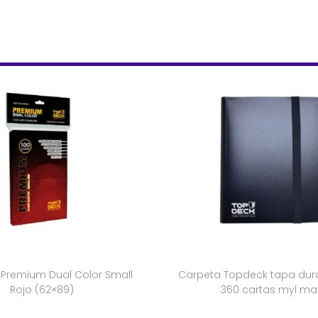
 Premium Dual Color Small
Carpeta Topdeck tapa dura 
Rojo (62×89)
360 cartas myl ma