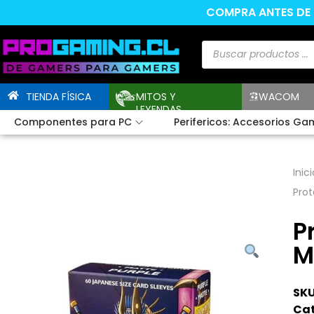
COMPRA ANTES DE L
TIENDA FÍSICA
MITOS Y
WACOM
LEYENDAS
Componentes para PC
Perifericos: Accesorios Ga
Inici
Prot
P
M
SKU
Cat