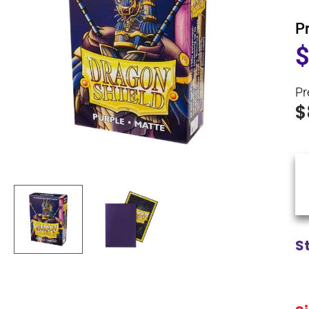
P
Pr
$
S