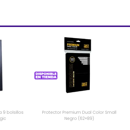
9 bolsillos
Protector Premium Dual Color Small
gic
Negro (62×89)