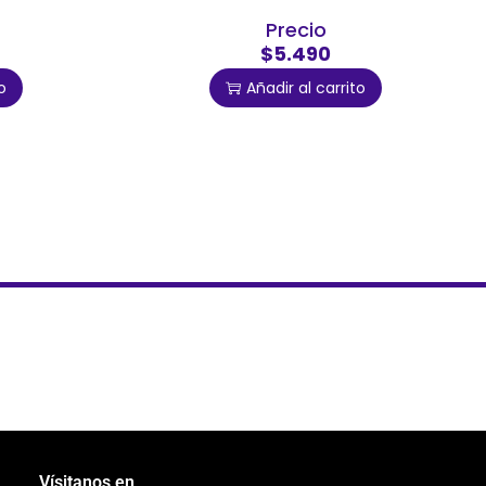
Precio
$5.490
o
Añadir al carrito
Vísitanos en