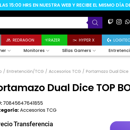
AS 15:00 HRS EN NUESTRA WEB Y RECIBE EL MISMO DÍA 
REDRAGON
RAZER
HYPER X
LOGITE
mer
Monitores
Sillas Gamers
Entretenc
o
/
Entretención/TCG
/
Accesorios TCG
/
Portamazo Dual Dice
ortamazo Dual Dice TOP BO
:
70845647641855
egoría:
Accesorios TCG
recio Transferencia