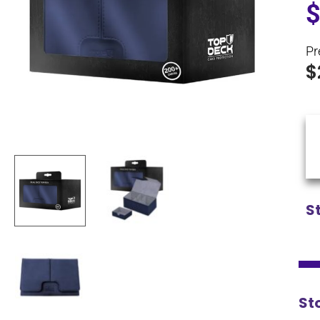
Pr
$
S
Sto