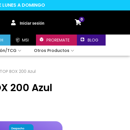
DE LUNES A DOMINGO
0
Iniciar sesión
CH
MSI
PROREMATE
BLOG
ión/TCG
Otros Productos
 TOP BOX 200 Azul
X 200 Azul