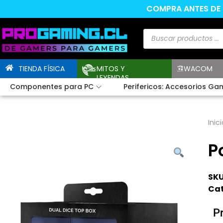
COMPRA ANTES DE L
TIENDA FÍSICA
MITOS Y
WACOM
LEYENDAS
Componentes para PC
Perifericos: Accesorios Ga
Inici
P
SKU
Cat
P