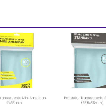
Transparente Mini American
Protector Transparente 
41x63mm
(63,5x88mm)