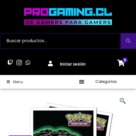
Buscar
0
Iniciar sesión
Categorías
Menu