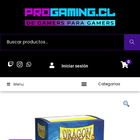
Buscar
0
Iniciar sesión
Categorías
Menu