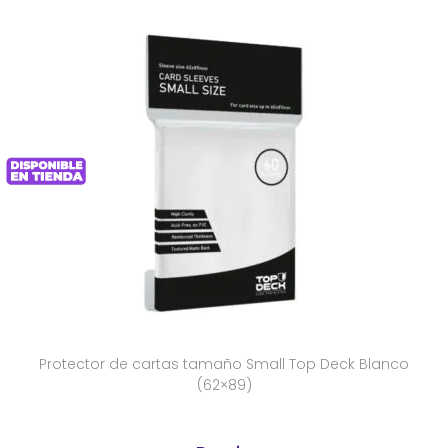
Protector de cartas tamaño Small Top Deck Blanco
(62×89)