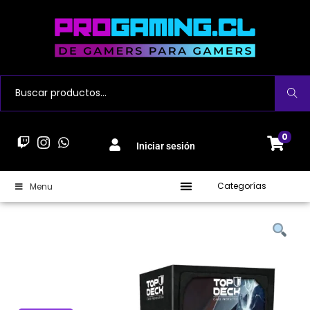
Buscar
0
Iniciar sesión
Categorías
Menu