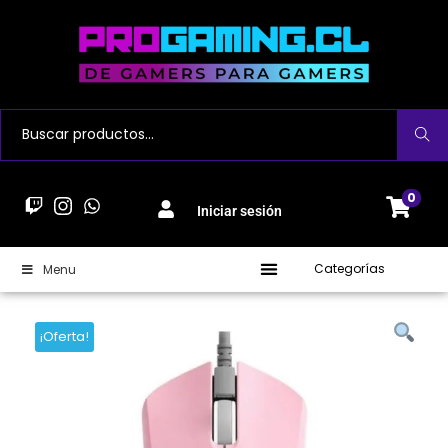
Buscar
0
Iniciar sesión
Categorías
Menu
¡Oferta!