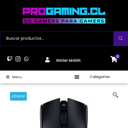
Buscar
0
Iniciar sesión
Categorías
Menu
¡Oferta!