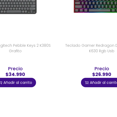
gitech Pebble Keys 2 K380S
Teclado Gamer Redragon 
Grafito
K630 Rgb Usb
Precio
Precio
$34.990
$26.990
Añadir al carrito
Añadir al carrit