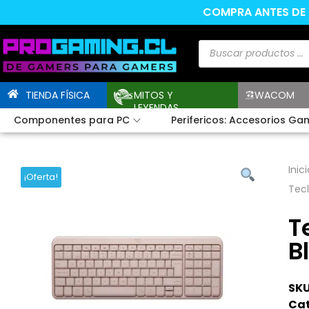
COMPRA ANTES DE L
TIENDA FÍSICA
MITOS Y
WACOM
LEYENDAS
Componentes para PC
Perifericos: Accesorios Ga
Inici
¡Oferta!
Tec
T
B
SKU
Cat