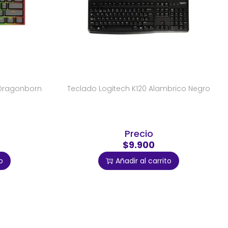
Dragonborn
Teclado Logitech K120 Alambrico Negro
Precio
$9.900
o
Añadir al carrito