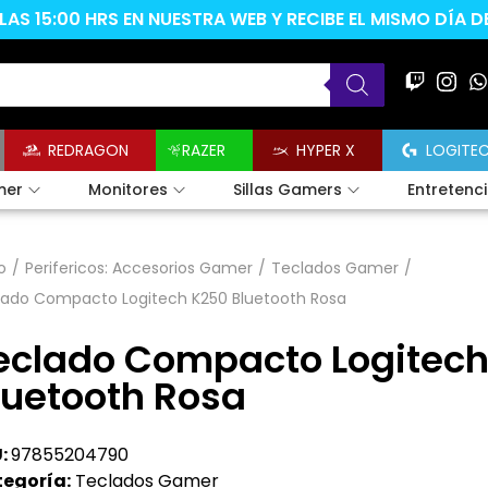
AS 15:00 HRS EN NUESTRA WEB Y RECIBE EL MISMO DÍA 
REDRAGON
RAZER
HYPER X
LOGITE
mer
Monitores
Sillas Gamers
Entretenc
o
/
Perifericos: Accesorios Gamer
/
Teclados Gamer
/
lado Compacto Logitech K250 Bluetooth Rosa
eclado Compacto Logitec
luetooth Rosa
:
97855204790
egoría:
Teclados Gamer