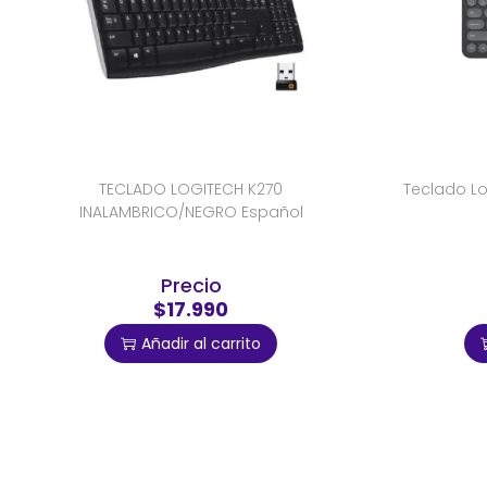
TECLADO LOGITECH K270
Teclado Lo
INALAMBRICO/NEGRO Español
Precio
$17.990
Añadir al carrito