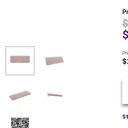
P
Pr
$
S