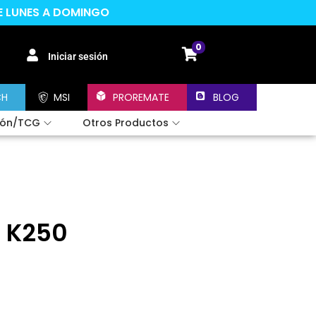
DE LUNES A DOMINGO
0
Iniciar sesión
CH
MSI
PROREMATE
BLOG
ión/TCG
Otros Productos
h K250