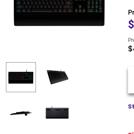
P
Pr
$
S