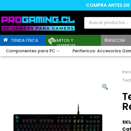
COMPRA ANTES DE L
TIENDA FÍSICA
MITOS Y
WACOM
LEYENDAS
Componentes para PC
Perifericos: Accesorios Ga
Inici
Tecl
T
R
SKU
Cat