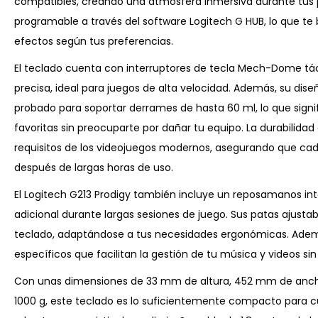
compatibles, creando una atmósfera inmersiva durante tus pa
programable a través del software Logitech G HUB, lo que te br
efectos según tus preferencias.
El teclado cuenta con interruptores de tecla Mech-Dome tác
precisa, ideal para juegos de alta velocidad. Además, su dise
probado para soportar derrames de hasta 60 ml, lo que signi
favoritas sin preocuparte por dañar tu equipo. La durabilidad 
requisitos de los videojuegos modernos, asegurando que ca
después de largas horas de uso.
El Logitech G213 Prodigy también incluye un reposamanos i
adicional durante largas sesiones de juego. Sus patas ajustab
teclado, adaptándose a tus necesidades ergonómicas. Adem
específicos que facilitan la gestión de tu música y videos sin
Con unas dimensiones de 33 mm de altura, 452 mm de anch
1000 g, este teclado es lo suficientemente compacto para cu