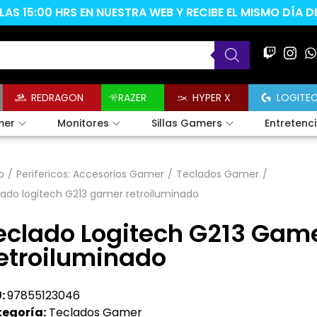
AS 15:00 HRS EN NUESTRA WEB Y RECIBE EL MISMO DÍA 
REDRAGON
RAZER
HYPER X
LOGITE
mer
Monitores
Sillas Gamers
Entretenc
o
/
Perifericos: Accesorios Gamer
/
Teclados Gamer
/
ado logitech G213 gamer retroiluminado
eclado Logitech G213 Gam
etroiluminado
:
97855123046
egoría:
Teclados Gamer