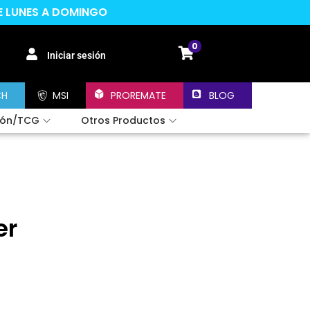
DE LUNES A DOMINGO
0
Iniciar sesión
CH
MSI
PROREMATE
BLOG
ión/TCG
Otros Productos
er