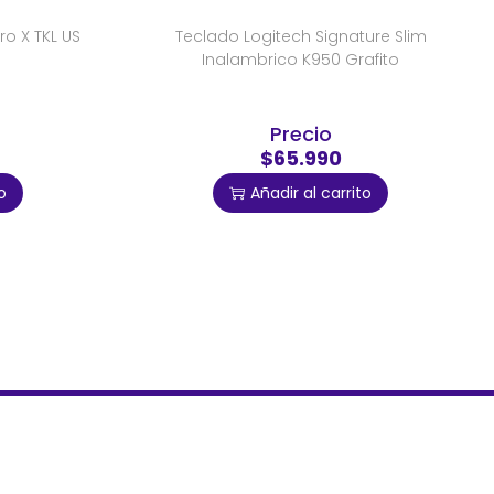
o X TKL US
Teclado Logitech Signature Slim
Inalambrico K950 Grafito
Precio
$65.990
o
Añadir al carrito