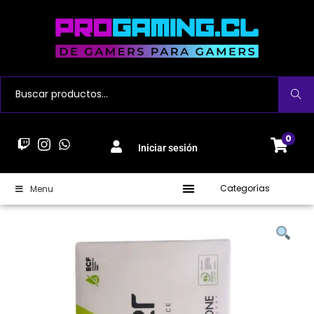
Buscar
0
Iniciar sesión
Categorías
Menu