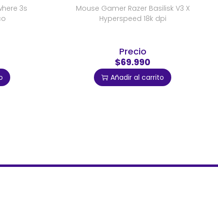
where 3s
Mouse Gamer Razer Basilisk V3 X
co
Hyperspeed 18k dpi
Precio
$69.990
o
Añadir al carrito