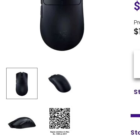
Pr
$
S
St