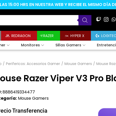
AS 15:00 HRS EN NUESTRA WEB Y RECIBE EL MISMO DÍA 
REDRAGON
RAZER
HYPER X
LOGITE
mer
Monitores
Sillas Gamers
Entretenc
o
/
Perifericos: Accesorios Gamer
/
Mouse Gamers
/
Mouse Raze
ouse Razer Viper V3 Pro Bl
:
8886419334477
egoría:
Mouse Gamers
recio Transferencia