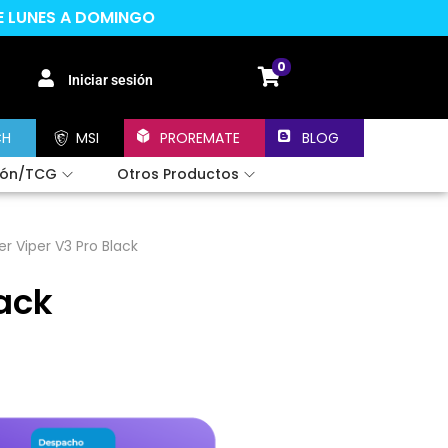
DE LUNES A DOMINGO
0
Iniciar sesión
CH
MSI
PROREMATE
BLOG
ión/TCG
Otros Productos
r Viper V3 Pro Black
ack