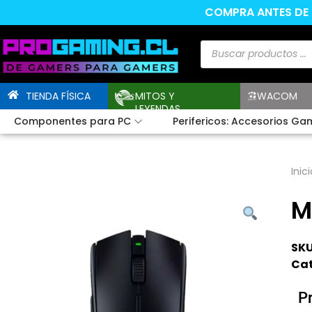
COMPRA ANTES DE L
TIENDA FÍSICA
MITOS Y
WACOM
LEYENDAS
Componentes para PC
Perifericos: Accesorios Ga
Inici
M
SKU
Cat
P