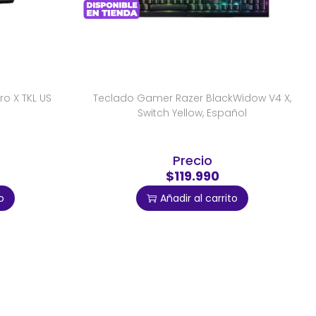
o X TKL US
Teclado Gamer Razer BlackWidow V4 X,
Switch Yellow, Español
Precio
$119.990
o
Añadir al carrito