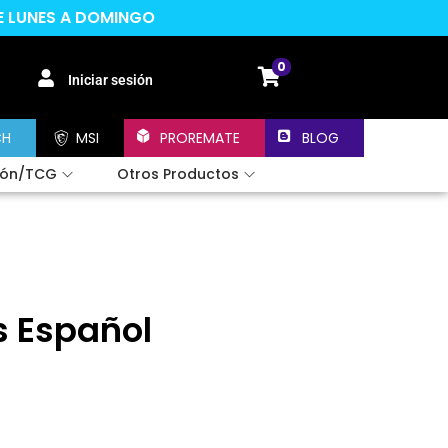
DE LUNES A DOMINGO
0
Iniciar sesión
CH
MSI
PROREMATE
BLOG
ión/TCG
Otros Productos
s Español