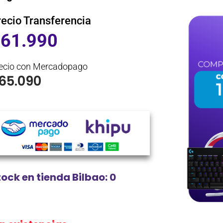
recio Transferencia
$
61.990
ecio con Mercadopago
65.090
tock en tienda Bilbao: 0