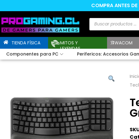
COMPRA ANTES DE L
TIENDA FÍSICA
MITOS Y
WACOM
LEYENDAS
Componentes para PC
Perifericos: Accesorios Ga
Inici
Tecl
T
G
SKU
Cat