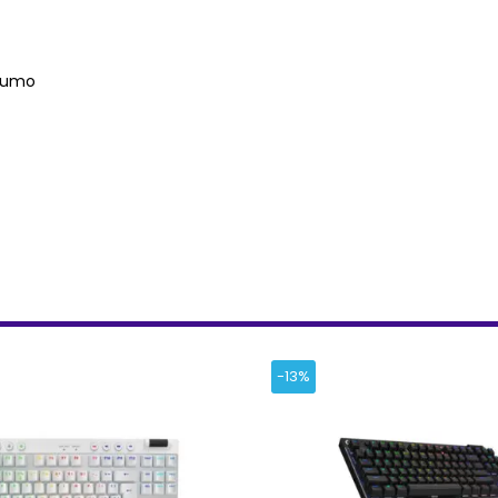
nsumo
-13%