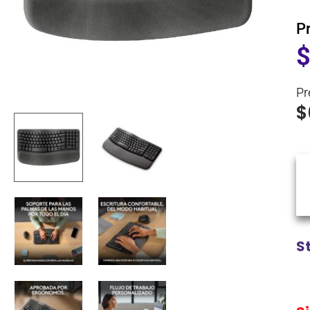
P
Pr
$
S