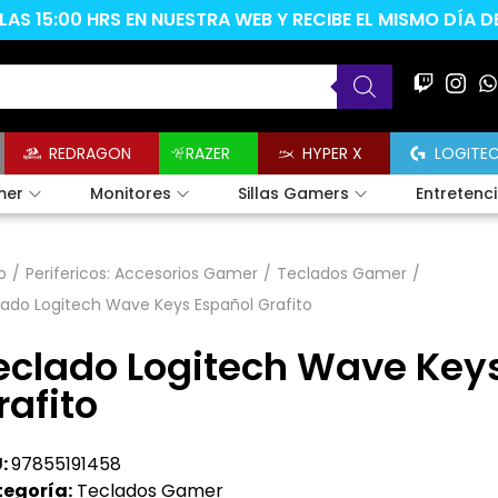
AS 15:00 HRS EN NUESTRA WEB Y RECIBE EL MISMO DÍA 
REDRAGON
RAZER
HYPER X
LOGITE
mer
Monitores
Sillas Gamers
Entretenc
o
/
Perifericos: Accesorios Gamer
/
Teclados Gamer
/
ado Logitech Wave Keys Español Grafito
eclado Logitech Wave Key
rafito
:
97855191458
egoría:
Teclados Gamer